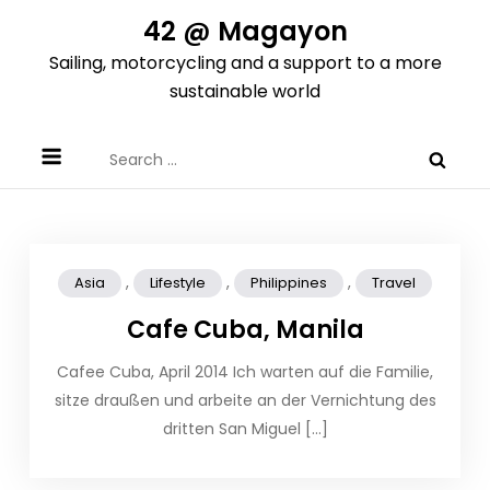
Skip
42 @ Magayon
to
Sailing, motorcycling and a support to a more
content
sustainable world
Search
for:
,
,
,
Asia
Lifestyle
Philippines
Travel
Cafe Cuba, Manila
Cafee Cuba, April 2014 Ich warten auf die Familie,
sitze draußen und arbeite an der Vernichtung des
dritten San Miguel […]