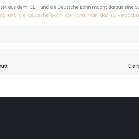
tet aus dem ICE – und die Deutsche Bahn macht daraus eine St
berg-und-die-deutsche-bahn-wie-kann-man-das-so-verbocken
putt
Die 