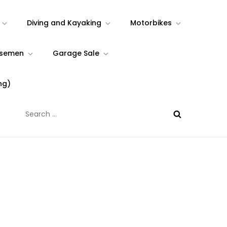
Diving and Kayaking
Motorbikes
rsemen
Garage Sale
ng)
Search
for: