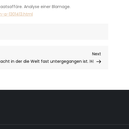
aatsaffäre. Analyse einer Blamage.
-a-1301413.html
Next
Next
Post
Nacht in der die Welt fast untergegangen ist. ￼