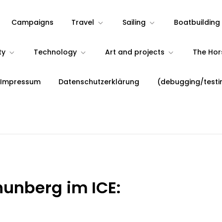
Campaigns
Travel
Sailing
Boatbuilding
ty
Technology
Art and projects
The Ho
 Impressum
Datenschutzerklärung
(debugging/testi
unberg im ICE: