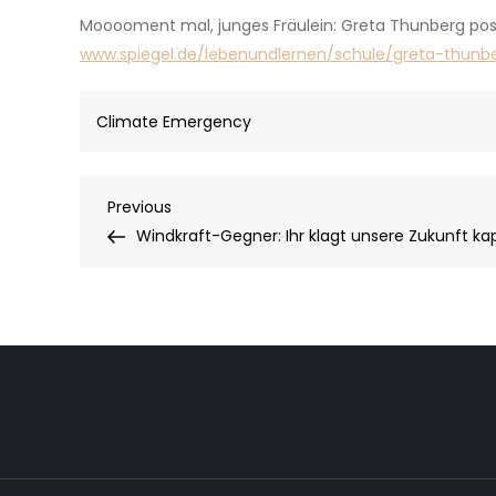
Mooooment mal, junges Fräulein: Greta Thunberg pos
www.spiegel.de/lebenundlernen/schule/greta-thun
Climate Emergency
Post
Previous
Previous
Post
Windkraft-Gegner: Ihr klagt unsere Zukunft ka
navigation