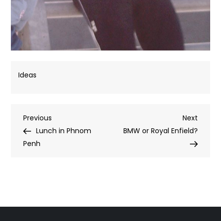
Ideas
Post
Previous
Next
Previous
Next
Post
Post
Lunch in Phnom
BMW or Royal Enfield?
navigation
Penh