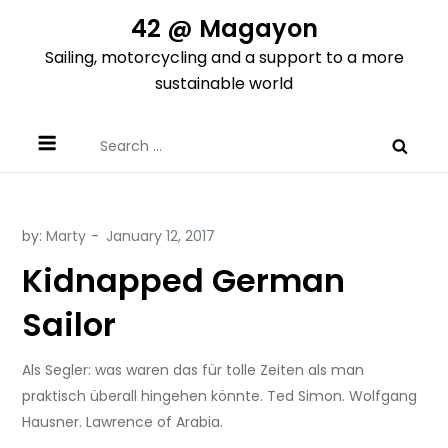
Skip
42 @ Magayon
to
Sailing, motorcycling and a support to a more
content
sustainable world
Search
for:
by:
Marty
Kidnapped German
Sailor
Als Segler: was waren das für tolle Zeiten als man
praktisch überall hingehen könnte. Ted Simon. Wolfgang
Hausner. Lawrence of Arabia.