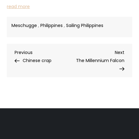
read more
Meschugge
,
Philippines
,
Sailing Philippines
Post
Previous
Next
Previous
Next
Post
Post
Chinese crap
The Millennium Falcon
navigation