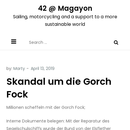
Skip
42 @ Magayon
to
Sailing, motorcycling and a support to a more
content
sustainable world
Search
for:
by:
Marty
Skandal um die Gorch
Fock
Millionen scheffeln mit der Gorch Fock;
Interne Dokumente belegen: Mit der Reparatur des
Segelschulschiffs wurde der Bund von der Elsflether