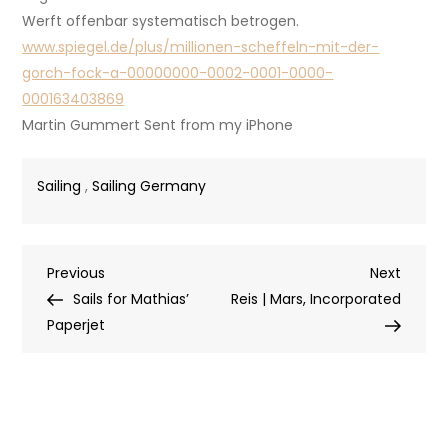
Werft offenbar systematisch betrogen.
www.spiegel.de/plus/millionen-scheffeln-mit-der-
gorch-fock-a-00000000-0002-0001-0000-
000163403869
Martin Gummert Sent from my iPhone
Sailing
,
Sailing Germany
Post
Previous
Next
Previous
Next
Post
Post
Sails for Mathias’
Reis | Mars, Incorporated
navigation
Paperjet